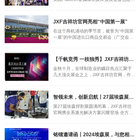
了中国激光技术的璀璨亮相。10月15日至
17日，JXF吉祥坊官网携其最...
JXF吉祥坊官网亮相“中国第一展”
在这个商机涌动的季节里，被誉为“中国第
一展”的中国进出口商品交易会（广交会）
再次拉开帷幕，汇聚全球目光，引领国际
贸易新风向！01铭镭...
【千帆竞秀 一枝独秀】JXF吉祥坊官网一日三展，彰显实力
金秋十月，全球制造业的瞩目焦点汇聚于
几大顶尖展会之上，JXF吉祥坊官网，作为
激光技术领域的领航者，以非凡的魄力与
卓越的创新能力，宣布将同日...
智领未来，创新启航丨27届埃森展圆满闭幕，JXF吉祥坊官网荣耀展现！
第27届埃森焊割展圆满闭幕，JXF吉祥坊
官网携全系激光解决方案闪耀登场 全方位
彰显JXF吉祥坊官网技术实力与品牌影响力
铭镭邀请函丨2024埃森展，与您相约，共襄盛会