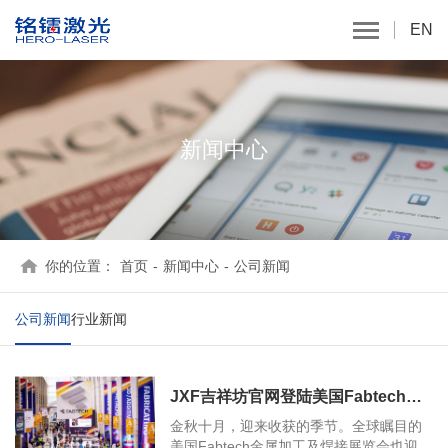
EN
新闻中心
你的位置：
首页
-
新闻中心
-
公司新闻
公司新闻
行业新闻
JXF吉祥坊官网登陆美国Fabtech展，中国标准引领世界
金秋十月，迎来收获的季节。全球瞩目的
美国Fabtech金属加工及焊接展览会也迎来